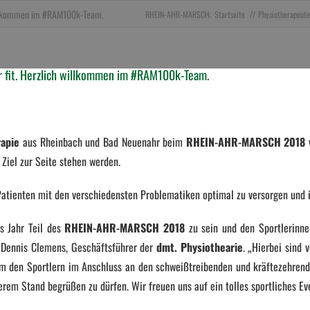
willkommen im #RAM100k-Team.
RHEIN-AHR-MARSCH:
Startseite
Physiotherapeut
 fit. Herzlich willkommen im #RAM100k-Team.
rapie
aus Rheinbach und Bad Neuenahr beim
RHEIN-AHR-MARSCH 2018
v
Ziel zur Seite stehen werden.
Patienten mit den verschiedensten Problematiken optimal zu versorgen und 
es Jahr Teil des
RHEIN-AHR-MARSCH 2018
zu sein und den Sportlerinne
s Dennis Clemens, Geschäftsführer der
dmt. Physiothearie
. „Hierbei sind
um den Sportlern im Anschluss an den schweißtreibenden und kräftezehren
erem Stand begrüßen zu dürfen. Wir freuen uns auf ein tolles sportliches Ev