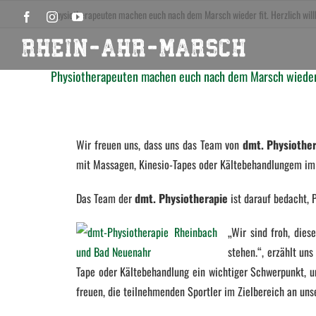
Zum
Physiotherapeuten machen euch nach dem Marsch wieder fit. Herzlich 
Facebook
Instagram
YouTube
Inhalt
springen
Physiotherapeuten machen euch nach dem Marsch wieder
Wir freuen uns, dass uns das Team von
dmt. Physiothe
mit Massagen, Kinesio-Tapes oder Kältebehandlungem im 
Das Team der
dmt. Physiotherapie
ist darauf bedacht, 
„Wir sind froh, dies
stehen.“, erzählt un
Tape oder Kältebehandlung ein wichtiger Schwerpunkt, 
freuen, die teilnehmenden Sportler im Zielbereich an uns