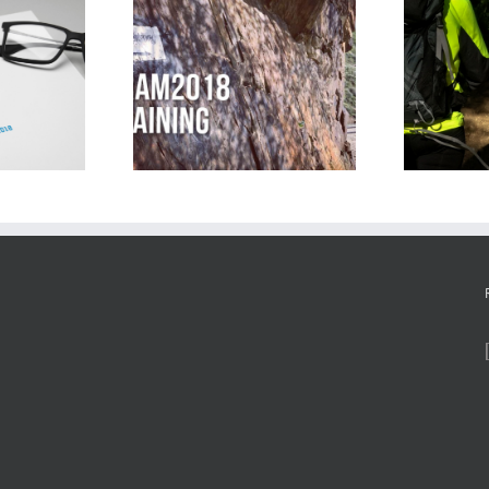
Unser Programm für den
N
as macht Euer
RHEIN-AHR-MARSCH 2018
r
raining?
steht