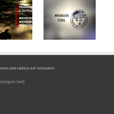
#RAM50K & #RAM22K:
ewsletter mit allen Infos
Bustransfer von Rheinbach
und um die neue Strecke
nach Remagen – 5 Euro
ist online
Fahrpreis
RHEIN-AHR-MARSCH AUF INSTAGRAM:
[instagram-feed]