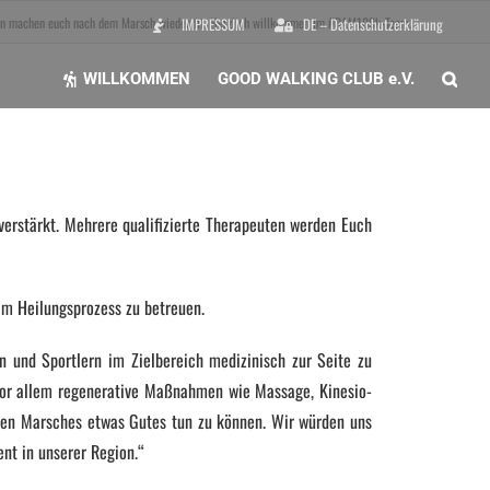
en machen euch nach dem Marsch wieder fit. Herzlich willkommen im #RAM100k-Team.
IMPRESSUM
DE – Datenschutzerklärung
WILLKOMMEN
GOOD WALKING CLUB e.V.
erstärkt. Mehrere qualifizierte Therapeuten werden Euch
im Heilungsprozess zu betreuen.
n und Sportlern im Zielbereich medizinisch zur Seite zu
 vor allem regenerative Maßnahmen wie Massage, Kinesio-
den Marsches etwas Gutes tun zu können. Wir würden uns
ent in unserer Region.“