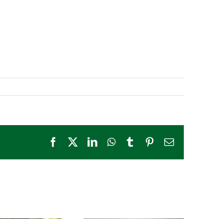
Facebook
X
LinkedIn
WhatsApp
Tumblr
Pinterest
E-
Mail