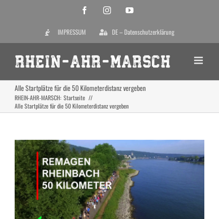
Zum
Facebook
Instagram
YouTube
Inhalt
IMPRESSUM
DE – Datenschutzerklärung
springen
Alle Startplätze für die 50 Kilometerdistanz vergeben
RHEIN-AHR-MARSCH:
Startseite
Alle Startplätze für die 50 Kilometerdistanz vergeben
Zeige
grösseres
Bild