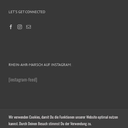
LET´S GET CONNECTED
RHEIN-AHR-MARSCH AUF INSTAGRAM:
[instagram-feed]
Wir verwenden Cookies, damit Du die Funktionen unserer Website optimal nutzen
Copyright 2016-2024 | RHEIN-AHR-MARSCH | Alle Rechte vorbehalten | Frank Piontek |
kannst. Durch Deinen Besuch stimmst Du der Verwendung zu.
Good Walking Club e.V. |
Impressum
|
Datenschutzerklärung