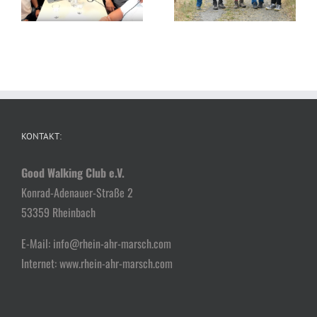
2024
KONTAKT:
Good Walking Club e.V.
Konrad-Adenauer-Straße 2
53359 Rheinbach
E-Mail: info@rhein-ahr-marsch.com
Internet: www.rhein-ahr-marsch.com