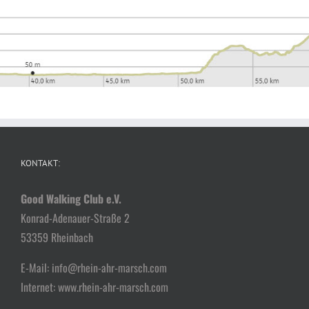
KONTAKT:
Good Walking Club e.V.
Konrad-Adenauer-Straße 2
53359 Rheinbach
E-Mail: info@rhein-ahr-marsch.com
Internet: www.rhein-ahr-marsch.com