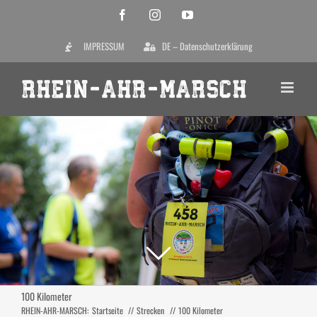
Zum
Facebook
Instagram
YouTube
Inhalt
IMPRESSUM
DE – Datenschutzerklärung
springen
100 Kilometer
RHEIN-AHR-MARSCH:
Startseite
Strecken
100 Kilometer